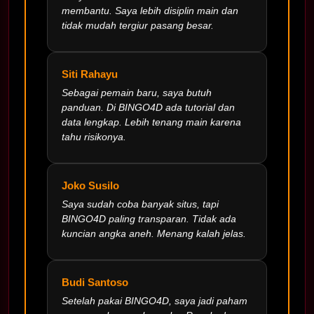
Siti Rahayu
Sebagai pemain baru, saya butuh
panduan. Di BINGO4D ada tutorial dan
data lengkap. Lebih tenang main karena
tahu risikonya.
Joko Susilo
Saya sudah coba banyak situs, tapi
BINGO4D paling transparan. Tidak ada
kuncian angka aneh. Menang kalah jelas.
Budi Santoso
Setelah pakai BINGO4D, saya jadi paham
cara membaca pola angka. Rungkad
berkurang drastis karena saya tidak asal