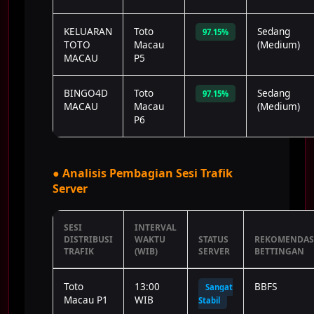
KELUARAN
Toto
Sedang
97.15%
TOTO
Macau
(Medium)
MACAU
P5
BINGO4D
Toto
Sedang
97.15%
MACAU
Macau
(Medium)
P6
● Analisis Pembagian Sesi Trafik
Server
SESI
INTERVAL
DISTRIBUSI
WAKTU
STATUS
REKOMENDAS
TRAFIK
(WIB)
SERVER
BETTINGAN
Toto
13:00
BBFS
Sangat
Macau P1
WIB
Stabil