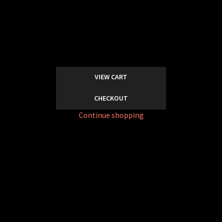
postal code
10160
add-ons (0)
VIEW CART
CHECKOUT
Continue shopping
Pelajari cara meminimalkan kekalahan
beruntun di togel dengan pendekatan
statistik. BINGO4D menyediakan data
lengkap, fitur prediksi, dan transparansi
proses yang jarang dimiliki bandar lain.
Ideal untuk pemain yang ingin bermain
lebih cerdas, bukan sekadar