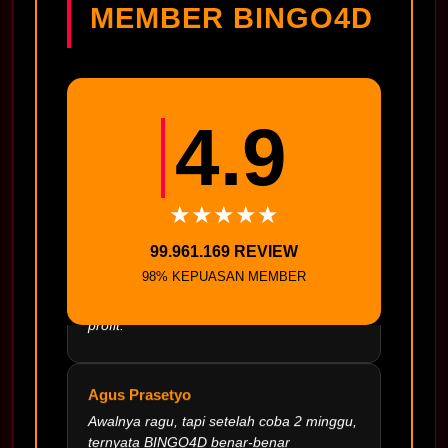
MEMBER BINGO4D
Budi Santoso
Setelah pakai BINGO4D, saya jadi paham
cara membaca pola angka. Rungkad
berkurang drastis karena saya tidak asal
4.9
pasang.
Rina Wijaya
★★★★★
Suka dengan fitur history angka yang
detail. Bisa pantau angka jarang keluar
99.961.169 REVIEW
dan bikin strategi sendiri. Lumayan sering
98% KEPUASAN MEMBER
profit.
Agus Prasetyo
Awalnya ragu, tapi setelah coba 2 minggu,
ternyata BINGO4D benar-benar
membantu. Saya lebih disiplin main dan
tidak mudah tergiur pasang besar.