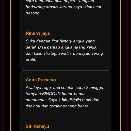
pasang.
Rina Wijaya
Suka dengan fitur history angka yang
detail. Bisa pantau angka jarang keluar
dan bikin strategi sendiri. Lumayan sering
profit.
Agus Prasetyo
Awalnya ragu, tapi setelah coba 2 minggu,
ternyata BINGO4D benar-benar
membantu. Saya lebih disiplin main dan
tidak mudah tergiur pasang besar.
Siti Rahayu
Sebagai pemain baru, saya butuh
panduan. Di BINGO4D ada tutorial dan