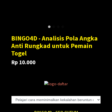
BINGO4D - Analisis Pola Angka
Anti Rungkad untuk Pemain
Togel
Rp 10.000
Translation
Translation
Rp 100.000
missing:
missing:
en.products.general.regular_price
en.products.general.sale_price