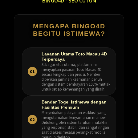
BINGO4D - SEO CUTUM
MENGAPA BINGO4D
BEGITU ISTIMEWA?
Layanan Utama Toto Macau 4D
Terpercaya
Sebagai situs utama, platform ini
menyajikan pasaran Toto Macau 4D
01
secara lengkap dan presisi. Member
diberikan jaminan keamanan penuh
dengan sistem pembayaran 100% mutlak
untuk setiap kemenangan yang diraih.
Bandar Togel Istimewa dengan
Fasilitas Premium
Menyediakan pelayanan eksklusif yang
mengutamakan kenyamanan member.
02
Didukung oleh sistem taruhan mutakhir
yang responsif, stabil, dan sangat ringan
saat diakses melalui perangkat mobile
maupun desktop.