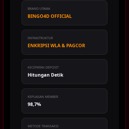
BRAND UTAMA
BINGO4D OFFICIAL
INFRASTRUKTUR
ENKRIPSI WLA & PAGCOR
KECEPATAN DEPOSIT
Hitungan Detik
KEPUASAN MEMBER
98,7%
METODE TRANSAKSI